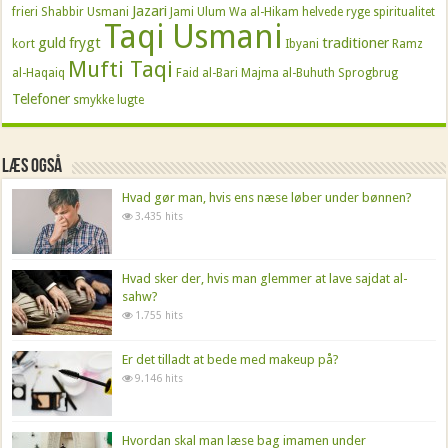
Jazari
frieri
Shabbir Usmani
Jami Ulum Wa al-Hikam
helvede
ryge
spiritualitet
Taqi Usmani
guld
frygt
traditioner
kort
Ibyani
Ramz
Mufti Taqi
al-Haqaiq
Faid al-Bari
Majma al-Buhuth
Sprogbrug
Telefoner
smykke
lugte
Læs også
Hvad gør man, hvis ens næse løber under bønnen?
3.435 hits
Hvad sker der, hvis man glemmer at lave sajdat al-
sahw?
1.755 hits
Er det tilladt at bede med makeup på?
9.146 hits
Hvordan skal man læse bag imamen under