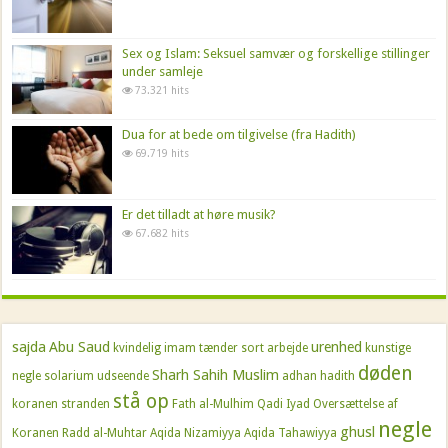
Sex og Islam: Seksuel samvær og forskellige stillinger
under samleje
73.321 hits
Dua for at bede om tilgivelse (fra Hadith)
69.719 hits
Er det tilladt at høre musik?
67.682 hits
sajda
Abu Saud
urenhed
kvindelig imam
tænder
sort arbejde
kunstige
døden
Sharh Sahih Muslim
negle
solarium
udseende
adhan
hadith
stå op
koranen
stranden
Fath al-Mulhim
Qadi Iyad
Oversættelse af
negle
ghusl
Koranen
Radd al-Muhtar
Aqida Nizamiyya
Aqida Tahawiyya