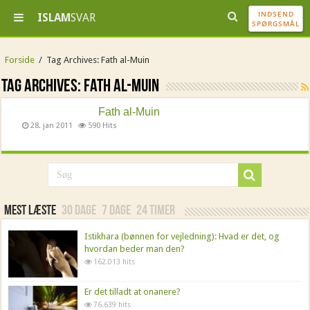
INDSEND
ISLAM
SVAR
SPØRGSMÅL
Forside
/
Tag Archives: Fath al-Muin
Tag Archives:
Fath al-Muin
Fath al-Muin
28. jan 2011
590 Hits
Mest læste
30 dage
7 dage
24 timer
Istikhara (bønnen for vejledning): Hvad er det, og
hvordan beder man den?
162.013 hits
Er det tilladt at onanere?
76.639 hits