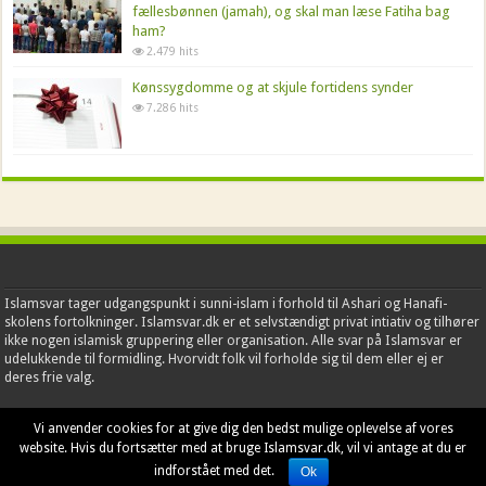
fællesbønnen (jamah), og skal man læse Fatiha bag
ham?
2.479 hits
Kønssygdomme og at skjule fortidens synder
7.286 hits
Islamsvar tager udgangspunkt i sunni-islam i forhold til Ashari og Hanafi-
skolens fortolkninger. Islamsvar.dk er et selvstændigt privat intiativ og tilhører
ikke nogen islamisk gruppering eller organisation. Alle svar på Islamsvar er
udelukkende til formidling. Hvorvidt folk vil forholde sig til dem eller ej er
deres frie valg.
Vi anvender cookies for at give dig den bedst mulige oplevelse af vores
website. Hvis du fortsætter med at bruge Islamsvar.dk, vil vi antage at du er
© Copyright 2026, Islamsvar
indforstået med det.
Ok