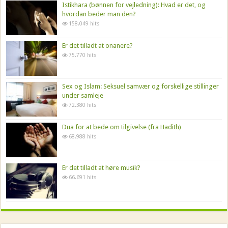
Istikhara (bønnen for vejledning): Hvad er det, og
hvordan beder man den?
158.049 hits
Er det tilladt at onanere?
75.770 hits
Sex og Islam: Seksuel samvær og forskellige stillinger
under samleje
72.380 hits
Dua for at bede om tilgivelse (fra Hadith)
68.988 hits
Er det tilladt at høre musik?
66.691 hits