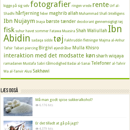
fotografier
rente
kigge på sig selv
ringen
vrede
Urf al-
hårfjerning
maghrib
allah
Shadhi
feber
Muhammad Shafi
Intelligens
Ibn Nujaym
børste tænder
Inaya
deodorant
gennemsigtigt tøj
Ibn
fisk
Shah Waliullah
suhur
havet
sommer
Fatawa Muasira
Abidin
tøj
sadaqa
sidde
Fakhruddin
fletninger
Majma al-Anhur
Birgivi
Mulla Khisro
Tafsir Tabari
piercing
øjendråber
interaktion med det modsatte køn
sharh wiqaya
Telefoner
ramadanen
Mustafa Sabri
tålmodighed
Badai al-Sanai
al-Tahrir
Sakhawi
Wa al-Tanvir
Alusi
Læs også
Må man godt spise sukkeralkohol?
6.176 hits
Er det tilladt at gå på jagt?
4.379 hits