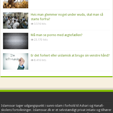
Hvis man glemmer noget under wudu, skal man så
starte forfra?
3.516 hits
Må man se porno med ægtefællen?
23.170 hits
Er det forkert eller uislamisk at bruge sin venstre hånd?
8.416 hits
Islamsvar tager udgangspunkt i sunni-islam i forhold til Ashari og Hanafi-
skolens fortolkninger. Islamsvar.dk er et selvstændigt privat intiativ og tilhører