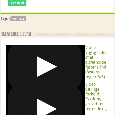
Download
Tags
HENSIGT
Relaterede Svar
Video:
Vigtigheden
af at
opretholde
fastens ånd
(fastens
regler 6/6)
Video:
Særlige
forhold:
Sygdom,
graviditet,
rejsende og