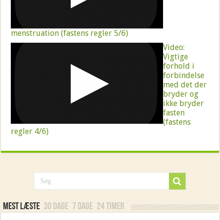
menstruation (fastens regler 5/6)
Video:
Vigtige
forhold i
forbindelse
med det der
bryder og
ikke bryder
fasten
(fastens
regler 4/6)
Mest læste
30 dage
7 dage
24 timer