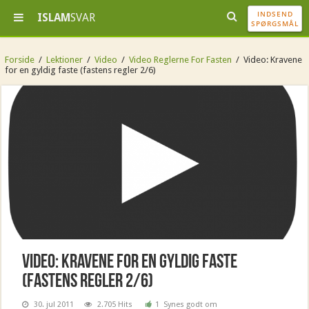
INDSEND
ISLAM
SVAR
SPØRGSMÅL
Forside
/
Lektioner
/
Video
/
Video Reglerne For Fasten
/
Video: Kravene
for en gyldig faste (fastens regler 2/6)
Video: Kravene for en gyldig faste
(fastens regler 2/6)
30. jul 2011
2.705 Hits
1
Synes godt om