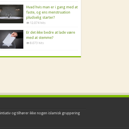
Hvad hvis man er i gang med at
faste, og ens menstruation
pludselig starter?
12.074 hits
Er det ikke bedre at lade være
med at stemme?
8.073 hits
intiativ og tilhører ikke nogen islamisk gruppering