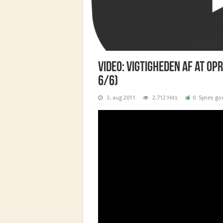
Video: Vigtigheden af at o
6/6)
3. aug 2011
2.712 Hits
0
Synes go