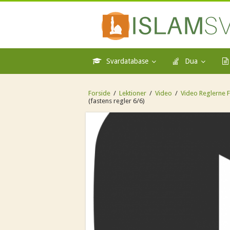
Svardatabase
Dua
Forside
/
Lektioner
/
Video
/
Video Reglerne F
(fastens regler 6/6)