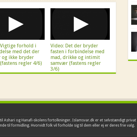
 Vigtige forhold i
Video: Det der bryder
delse med det der
fasten i forbindelse med
 og ikke bryder
mad, drikke og intimit
(fastens regler 4/6)
samvær (fastens regler
3/6)
il Ashari og Hanafi-skolens fortolkninger. Islamsvar.dk er et selvstændigt privat 
e til formidling. Hvorvidt folk vil forholde sig til dem eller ej er deres frie valg.