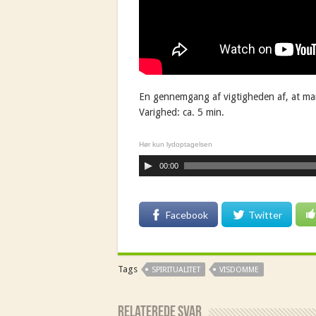
En gennemgang af vigtigheden af, at ma
Varighed: ca. 5 min.
Hør kun lydoptagelsen
00:00
Facebook
Twitter
Tags
SPIRITUALITET
VISDOMME
Relaterede Svar