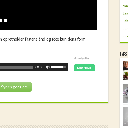
ra
ta
Fak
sah
bes
n opretholder fastens ånd og ikke kun dens form.
Læs
Gem lydfilen
00:00
Download