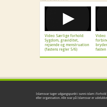
Video: Særlige forhold:
Video:
Sygdom, graviditet,
forbin
rejsende og menstruation
bryder
(fastens regler 5/6)
fasten 
Islamsvar tager udgangspunkt i sunni-islam i forhold t
eller organisation. Alle svar på Islamsvar er udelukkend