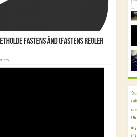
pretholde fastens ånd (fastens regler
dt om
Ba
Fak
uri
Ut
ing
ma