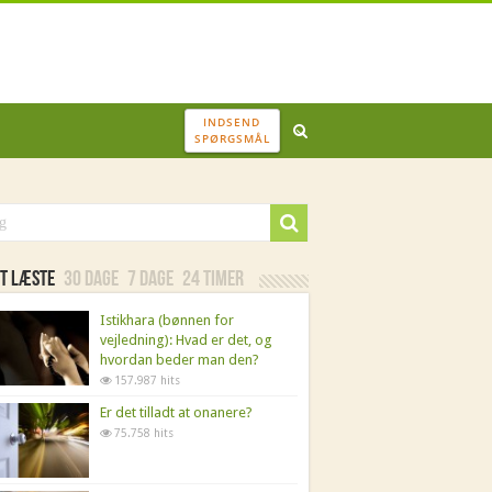
INDSEND
SPØRGSMÅL
t læste
30 dage
7 dage
24 timer
Istikhara (bønnen for
vejledning): Hvad er det, og
hvordan beder man den?
157.987 hits
Er det tilladt at onanere?
75.758 hits