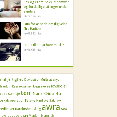
Sex og Islam: Seksuel samvær
og forskellige stillinger under
samleje
72.376 hits
Dua for at bede om tilgivelse
(fra Hadith)
68.982 hits
Er det tilladt at høre musik?
66.685 hits
rmhjertighed
Dawabit al-Muftirat
snyd
lovskoler
eksamen
begravelse
hruddin Razi
børn
Nur al-Din al-Itr
samleje
n
død
roskab
Sakhawi
operation
Fatawa Hindiyya
awra
sex
redienser
Barnløshed
skæg
Jazari
nglende dage
Maidani
bismillah