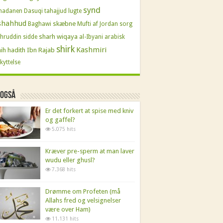
synd
madanen
Dasuqi
tahajjud
lugte
shahhud
skæbne
Baghawi
Mufti af Jordan
sorg
sharh wiqaya
hruddin
sidde
al-Ibyani
arabisk
shirk
Kashmiri
ih hadith
Ibn Rajab
kyttelse
 også
Er det forkert at spise med kniv
og gaffel?
5.075 hits
Kræver pre-sperm at man laver
wudu eller ghusl?
7.368 hits
Drømme om Profeten (må
Allahs fred og velsignelser
være over Ham)
11.131 hits