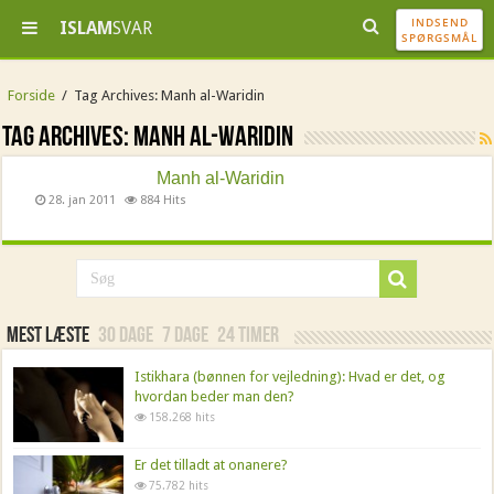
INDSEND
ISLAM
SVAR
SPØRGSMÅL
Forside
/
Tag Archives: Manh al-Waridin
Tag Archives:
Manh al-Waridin
Manh al-Waridin
28. jan 2011
884 Hits
Mest læste
30 dage
7 dage
24 timer
Istikhara (bønnen for vejledning): Hvad er det, og
hvordan beder man den?
158.268 hits
Er det tilladt at onanere?
75.782 hits