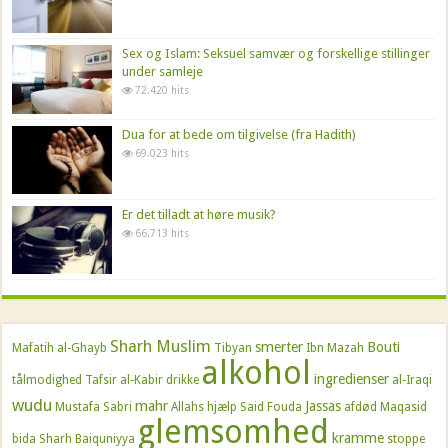
Sex og Islam: Seksuel samvær og forskellige stillinger
under samleje
72.420 hits
Dua for at bede om tilgivelse (fra Hadith)
69.023 hits
Er det tilladt at høre musik?
66.713 hits
Sharh Muslim
smerter
Bouti
Mafatih al-Ghayb
Tibyan
Ibn Mazah
alkohol
ingredienser
tålmodighed
Tafsir al-Kabir
drikke
al-Iraqi
wudu
mahr
Jassas
Mustafa Sabri
Allahs hjælp
Said Fouda
afdød
Maqasid
glemsomhed
kramme
bida
Sharh Baiquniyya
stoppe