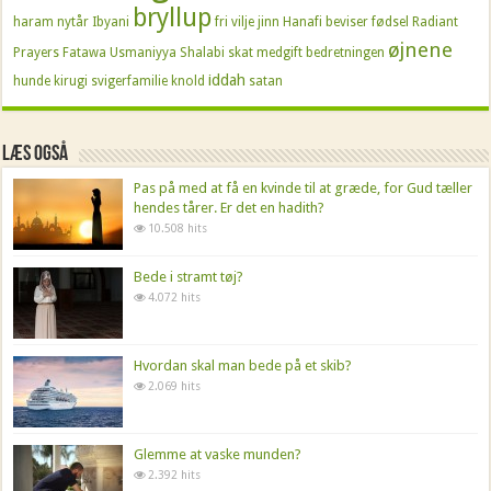
bryllup
haram
nytår
Ibyani
fri vilje
jinn
Hanafi beviser
fødsel
Radiant
øjnene
Prayers
Fatawa Usmaniyya
Shalabi
skat
medgift
bedretningen
iddah
hunde
kirugi
svigerfamilie
knold
satan
Læs også
Pas på med at få en kvinde til at græde, for Gud tæller
hendes tårer. Er det en hadith?
10.508 hits
Bede i stramt tøj?
4.072 hits
Hvordan skal man bede på et skib?
2.069 hits
Glemme at vaske munden?
2.392 hits