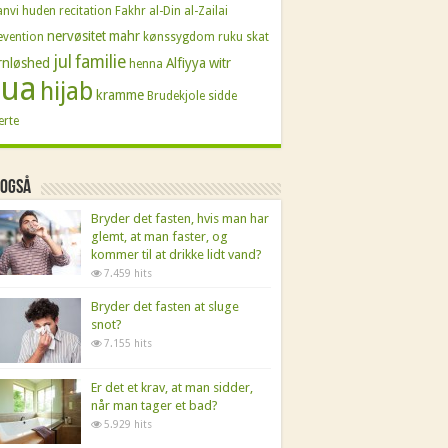
nvi
huden
recitation
Fakhr al-Din al-Zailai
nervøsitet
mahr
vention
kønssygdom
ruku
skat
jul
familie
rnløshed
Alfiyya
witr
henna
ua
hijab
kramme
Brudekjole
sidde
rte
 også
Bryder det fasten, hvis man har
glemt, at man faster, og
kommer til at drikke lidt vand?
7.459 hits
Bryder det fasten at sluge
snot?
7.155 hits
Er det et krav, at man sidder,
når man tager et bad?
5.929 hits