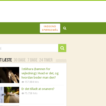
INDSEND
SPØRGSMÅL
t læste
30 dage
7 dage
24 timer
Istikhara (bønnen for
vejledning): Hvad er det, og
hvordan beder man den?
157.984 hits
Er det tilladt at onanere?
75.758 hits