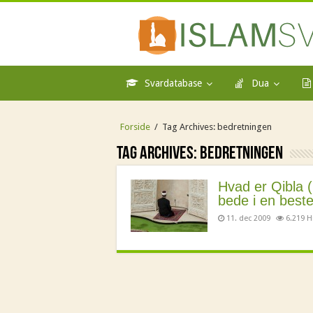
Svardatabase
Dua
Forside
/
Tag Archives: bedretningen
Tag Archives:
bedretningen
Hvad er Qibla 
bede i en best
11. dec 2009
6.219 H