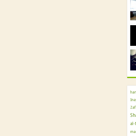
han
Ina
Za
Sh
al-
ma