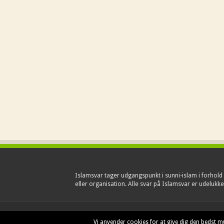
Islamsvar tager udgangspunkt i sunni-islam i forhold t
eller organisation. Alle svar på Islamsvar er udelukkend
© Copyright 2025, Islamsvar
Vi anvender cookies for at give dig den bedst mu