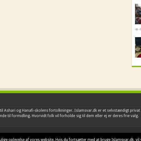
4
il Ashari og Hanafi-skolens fortolkninger. Islamsvar.dk er et selvstændigt privat 
e til formidling. Hvorvidt folk vil forholde sig til dem eller ej er deres frie valg.
lige oplevelse af vores website. Hvis du fortsætter med at bruge Islamsvar.dk, vil 