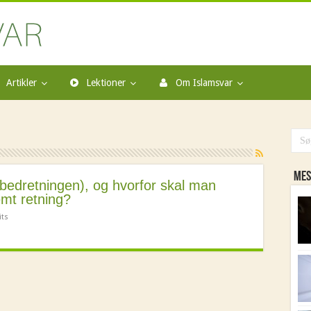
Artikler
Lektioner
Om Islamsvar
Mes
(bedretningen), og hvorfor skal man
emt retning?
its