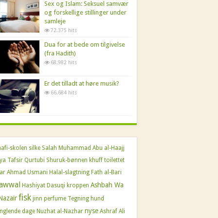
Sex og Islam: Seksuel samvær
og forskellige stillinger under
samleje
72.375 hits
Dua for at bede om tilgivelse
(fra Hadith)
68.982 hits
Er det tilladt at høre musik?
66.684 hits
afi-skolen
silke
Salah Muhammad Abu al-Haajj
ya
Tafsir Qurtubi
Shuruk-bønnen
khuff
toilettet
far Ahmad Usmani
Halal-slagtning
Fath al-Bari
awwal
Ashbah Wa
Hashiyat Dasuqi
kroppen
fisk
Nazair
jinn
perfume
Tegning
hund
nyse
nglende dage
Nuzhat al-Nazhar
Ashraf Ali