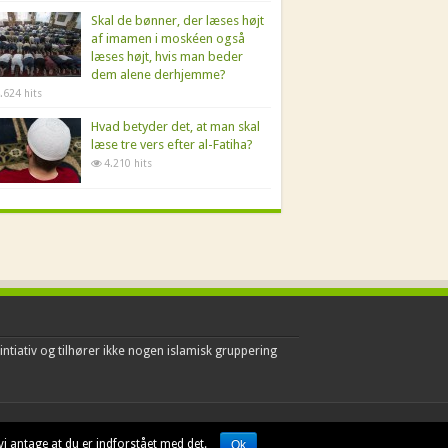
Skal de bønner, der læses højt
af imamen i moskéen også
læses højt, hvis man beder
dem alene derhjemme?
.624 hits
Hvad betyder det, at man skal
læse tre vers efter al-Fatiha?
4.210 hits
intiativ og tilhører ikke nogen islamisk gruppering
vi antage at du er indforstået med det.
Ok