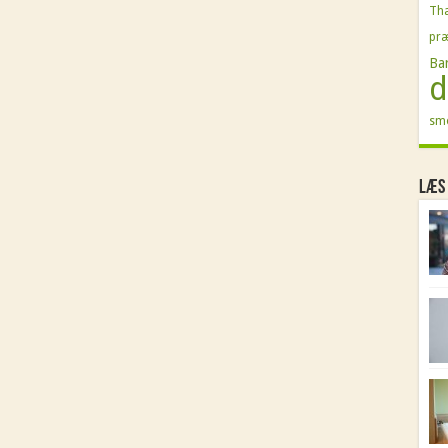
Tha
præ
Ba
d
sme
Læs