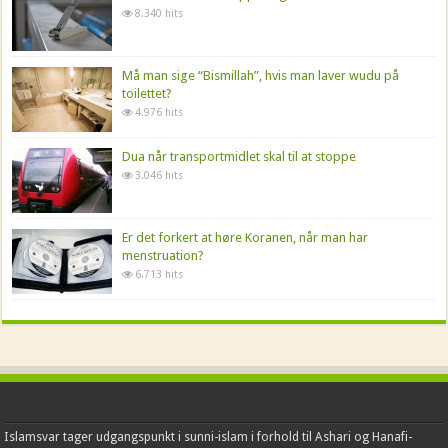
8.340 hits
Må man sige “Bismillah”, hvis man laver wudu på
toilettet?
4.976 hits
Dua når transportmidlet skal til at stoppe
3.046 hits
Er det forkert at høre Koranen, når man har
menstruation?
6.713 hits
Islamsvar tager udgangspunkt i sunni-islam i forhold til Ashari og Hanafi-