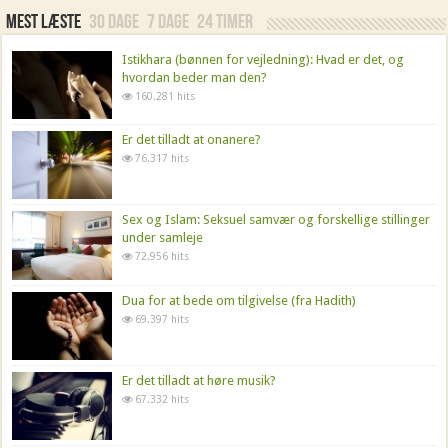
Mest læste
30 dage
7 dage
24 timer
Istikhara (bønnen for vejledning): Hvad er det, og
hvordan beder man den?
160.281 hits
Er det tilladt at onanere?
76.317 hits
Sex og Islam: Seksuel samvær og forskellige stillinger
under samleje
72.956 hits
Dua for at bede om tilgivelse (fra Hadith)
69.397 hits
Er det tilladt at høre musik?
67.332 hits