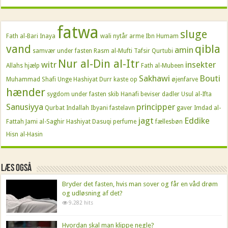
fatwa
sluge
Fath al-Bari
Inaya
wali
nytår
arme
Ibn Humam
vand
qibla
amin
samvær under fasten
Rasm al-Mufti
Tafsir Qurtubi
Nur al-Din al-Itr
witr
insekter
Allahs hjælp
Fath al-Mubeen
Sakhawi
Bouti
Muhammad Shafi
Unge
Hashiyat Durr
kaste op
øjenfarve
hænder
sygdom under fasten
skib
Hanafi beviser
dadler
Usul al-Ifta
Sanusiyya
principper
Qurbat Indallah
Ibyani
fastelavn
gaver
Imdad al-
jagt
Eddike
Fattah
Jami al-Saghir
Hashiyat Dasuqi
perfume
fællesbøn
Hisn al-Hasin
Læs også
Bryder det fasten, hvis man sover og får en våd drøm
og udløsning af det?
9.282 hits
Hvordan skal man klippe negle?