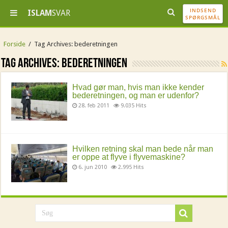
INDSEND
ISLAM
SVAR
SPØRGSMÅL
Forside
/
Tag Archives: bederetningen
Tag Archives:
bederetningen
Hvad gør man, hvis man ikke kender
bederetningen, og man er udenfor?
28. feb 2011
9.035 Hits
Hvilken retning skal man bede når man
er oppe at flyve i flyvemaskine?
6. jun 2010
2.995 Hits