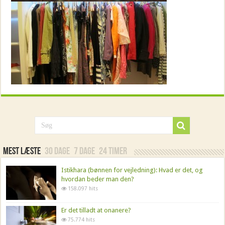
Mest læste
30 dage
7 dage
24 timer
Istikhara (bønnen for vejledning): Hvad er det, og
hvordan beder man den?
158.097 hits
Er det tilladt at onanere?
75.774 hits