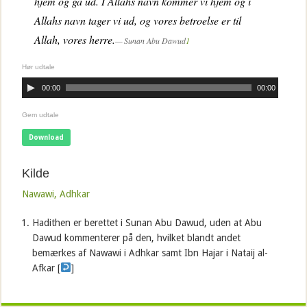
hjem og gå ud. I Allahs navn kommer vi hjem og i
Allahs navn tager vi ud, og vores betroelse er til
Allah, vores herre.
Sunan Abu Dawud
1
Hør udtale
00:00
00:00
Gem udtale
Download
Kilde
Nawawi, Adhkar
Hadithen er berettet i Sunan Abu Dawud, uden at Abu
Dawud kommenterer på den, hvilket blandt andet
bemærkes af Nawawi i Adhkar samt Ibn Hajar i Nataij al-
Afkar [
]