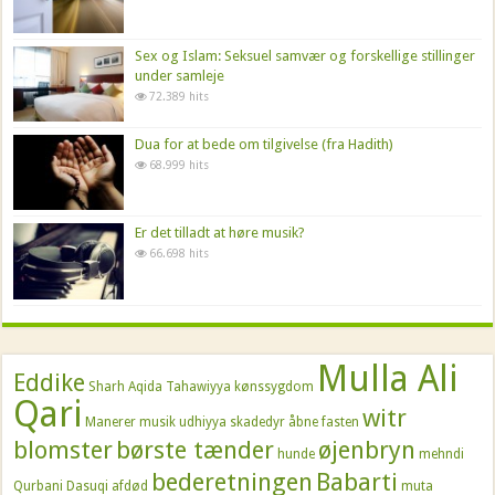
Sex og Islam: Seksuel samvær og forskellige stillinger
under samleje
72.389 hits
Dua for at bede om tilgivelse (fra Hadith)
68.999 hits
Er det tilladt at høre musik?
66.698 hits
Mulla Ali
Eddike
Sharh Aqida Tahawiyya
kønssygdom
Qari
witr
Manerer
musik
udhiyya
skadedyr
åbne fasten
blomster
børste tænder
øjenbryn
hunde
mehndi
bederetningen
Babarti
Qurbani
Dasuqi
afdød
muta