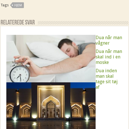
Tags
HJEM
Relaterede Svar
Dua når man
vågner
Dua når man
skal ind i en
moske
Dua inden
man skal
tage sit tøj
af