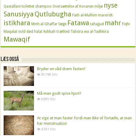
nyse
Qastallani
toilettet
shampoo
Oversættelse af Koranen
miljø
Sanusiyya
Qutlubugha
Fath al-Mulhim
mareridt
istikhara
Fatawa
mahr
Minh al-Ghaffar
læge
tahajjud
Fiqhi
Maqalat
vold
død
halal
Ashbah
træthed
Tabsira wa al-Tadhkira
Mawaqif
Læs også
Bryder en våd drøm fasten?
20.768 hits
Må man godt spise hjort?
6.895 hits
At sige at man faster fordi man ikke vil fortælle, at man
har menstruation
4.591 hits