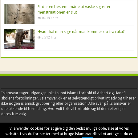
Er der en bestemt måde at vaske sig efter
menstruationen er slut
10.189 hits
Hvad skal man sige når man kommer op fra ruku?
3.512 hits
Islamsvar tager udgangspunkt i sunni-islam i forhold til Ashari og Hanafi-
skolens fortolkninger. Islamsvar.dk er et selvstændigt privat intiativ og tilhører
ikke nogen islamisk gruppering eller organisation. Alle svar på Islamsvar er
udelukkende til formidling. Hvorvidt folk vil forholde sig til dem eller ej er
deres frie valg.
Vi anvender cookies for at give dig den bedst mulige oplevelse af vores
website. Hvis du fortsætter med at bruge Islamsvar.dk, vil vi antage at du er