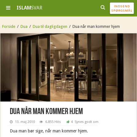
INDSEND
ISLAM
SVAR
SPØRGSMÅL
Forside
/
Dua
/
Dua til dagligdagen
/
Dua når man kommer hjem
Dua når man kommer hjem
13. maj 2010
6.855 Hits
4
Synes godt om
Dua man bør sige, når man kommer hjem.