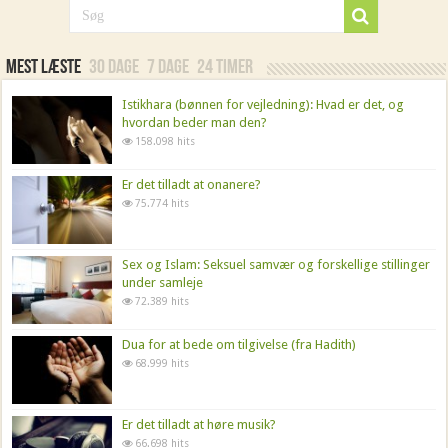
Mest læste
30 dage
7 dage
24 timer
Istikhara (bønnen for vejledning): Hvad er det, og
hvordan beder man den?
158.098 hits
Er det tilladt at onanere?
75.774 hits
Sex og Islam: Seksuel samvær og forskellige stillinger
under samleje
72.389 hits
Dua for at bede om tilgivelse (fra Hadith)
68.999 hits
Er det tilladt at høre musik?
66.698 hits