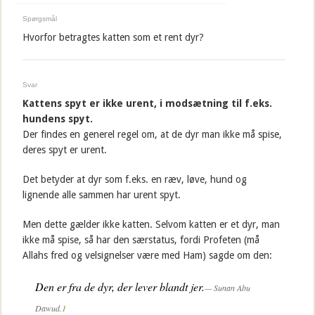
Spørgsmål
Hvorfor betragtes katten som et rent dyr?
Svar
Kattens spyt er ikke urent, i modsætning til f.eks.
hundens spyt.
Der findes en generel regel om, at de dyr man ikke må spise,
deres spyt er urent.
Det betyder at dyr som f.eks. en ræv, løve, hund og
lignende alle sammen har urent spyt.
Men dette gælder ikke katten. Selvom katten er et dyr, man
ikke må spise, så har den særstatus, fordi Profeten (må
Allahs fred og velsignelser være med Ham) sagde om den:
Den er fra de dyr, der lever blandt jer.
Sunan Abu
Dawud.
1