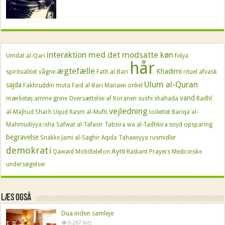
interaktion med det modsatte køn
Umdat al-Qari
fidya
hår
ægtefælle
Khadimi
spiritualitet
vågne
Fath al-Bari
rituel afvask
Ulum al-Quran
sajda
Fakhruddin
muta
Faid al-Bari
Manawi
onkel
vand
mærketøj
amme
grine
Oversættelse af Koranen
sushi
shahada
Badhl
vejledning
al-Majhud
Sharh Uqud Rasm al-Mufti
toilettet
Bariqa al-
Mahmudiyya
isha
Safwat al-Tafasir
Tabsira wa al-Tadhkira
snyd
opsparing
begravelse
Snakke
Jami al-Saghir
Aqida Tahawiyya
rusmidler
demokrati
Ayni
Qawaid
Mobiltelefon
Radiant Prayers
Medicinske
undersøgelser
Læs også
Dua inden samleje
9.267 hits