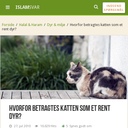
INDSEND
ISLAM
SVAR
SPØRGSMÅL
Forside
/
Halal & Haram
/
Dyr & miljø
/
Hvorfor betragtes katten som et
rent dyr?
Hvorfor betragtes katten som et rent
dyr?
27. jul 2010
10.029 Hits
5
Synes godt om