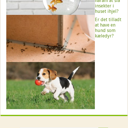
haram at slå
insekter i
huset ihjel?
Er det tilladt
at have en
hund som
kæledyr?